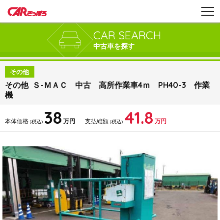
CAR SEARCH
中古車を探す
その他
その他 Ｓ-ＭＡＣ 中古 高所作業車4ｍ PH40-3 作業
機
38
41.8
本体価格
万円
支払総額
万円
(税込)
(税込)