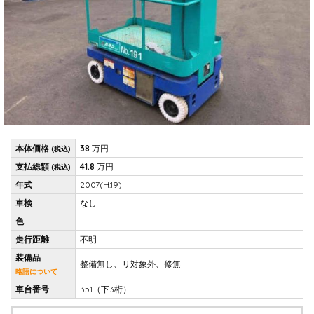
本体価格
38
万円
(税込)
支払総額
41.8
万円
(税込)
年式
2007(H.19)
車検
なし
色
走行距離
不明
装備品
整備無し、リ対象外、修無
略語について
車台番号
351（下3桁）