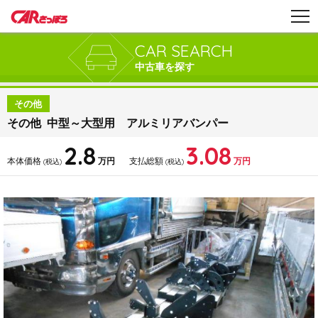
CAR SEARCH
中古車を探す
その他
その他 中型～大型用 アルミリアバンパー
2.8
3.08
本体価格
万円
支払総額
万円
(税込)
(税込)