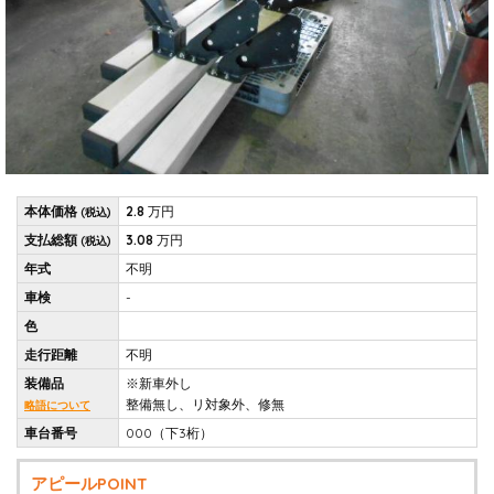
本体価格
2.8
万円
(税込)
支払総額
3.08
万円
(税込)
年式
不明
車検
-
色
走行距離
不明
装備品
※新車外し
整備無し、リ対象外、修無
略語について
車台番号
000（下3桁）
アピールPOINT