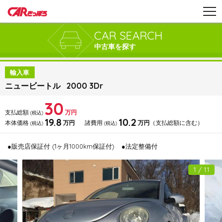
CAR SEARCH
中古車を探す
輸入車
ニュービートル 2000 3Dr
30
支払総額
万円
(税込)
19.8
10.2
本体価格
万円
諸費用
万円
（支払総額に含む）
(税込)
(税込)
●販売店保証付 (1ヶ月1000km保証付)
●法定整備付
1 / 11