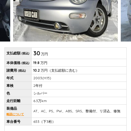
30
支払総額
(税込)
万円
本体価格
19.8
万円
(税込)
諸費用
10.2
万円
（支払総額に含む）
(税込)
年式
2003(H.15)
車検
2年付
色
シルバー
走行距離
6.3万km
装備品
AT、AC、PS、PW、ABS、SRS、整備付、リ済込、修無
略語について
車台番号
653（下3桁）