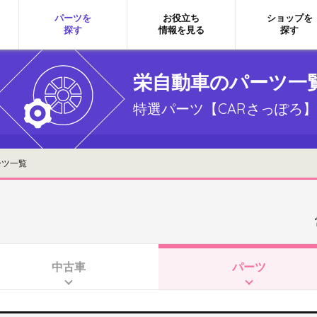
パーツを
お役立ち
ショップを
探す
情報を見る
探す
栄自動車のパーツ一
特選パーツ【CARさっぽろ】
ーツ一覧
中古車
パーツ