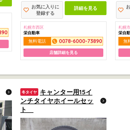
お気に入りに
詳細を見る
登録する
札幌市西区
札幌
890
栄自動車
栄自
0078-6000-73890
無料電話
無
店舗詳細を見る
キャンター用15イ
冬タイヤ
ンチタイヤホイールセッ
ト