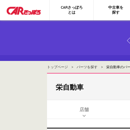
CARさっぽろ
中古車を
とは
探す
トップページ
>
パーツを探す
> 栄自動車のパ
栄自動車
店舗