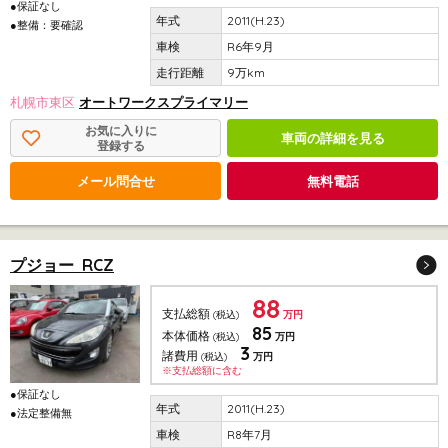
●保証なし
2011(H.23)
●整備：要確認
R6年9月
9万km
札幌市東区
オートワークスプライマリー
お気に入りに
車両の詳細を見る
登録する
メール問合せ
無料電話
プジョー RCZ
88
支払総額
(税込)
万円
85
本体価格
(税込)
万円
3
諸費用
(税込)
万円
※支払総額に含む
●保証なし
2011(H.23)
●法定整備無
R8年7月