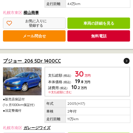
4.4万km
札幌市東区
横山商事
お気に入りに
車両の詳細を見る
登録する
メール問合せ
無料電話
プジョー 206 5Dr 1400CC
30
支払総額
(税込)
万円
19
.8
本体価格
(税込)
万円
10
.2
諸費用
(税込)
万円
※支払総額に含む
●販売店保証付
2005(H.17)
(1ヶ月1000km保証付)
●法定整備付
2年付
11万km
札幌市南区
ガレージワイズ