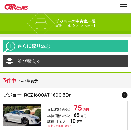
プジョーの中古車一覧
特選中古車【CARさっぽろ】
さらに絞り込む
並び替える
3
件中
1～3件表示
プジョー RCZ1600AT 1600 3Dr
75
支払総額
(税込)
万円
65
本体価格
(税込)
万円
10
諸費用
(税込)
万円
※支払総額に含む