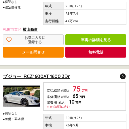
●保証なし
2011(H.23)
●法定整備無
R8年7月
4.4万km
札幌市東区
横山商事
お気に入りに
車両の詳細を見る
登録する
メール問合せ
無料電話
プジョー RCZ1600AT 1600 3Dr
75
支払総額
(税込)
万円
65
本体価格
(税込)
万円
10
諸費用
(税込)
万円
※支払総額に含む
●保証なし
2011(H.23)
●整備：要確認
R6年9月