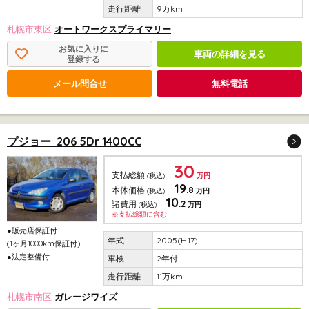
9万km
札幌市東区
オートワークスプライマリー
お気に入りに
車両の詳細を見る
登録する
メール問合せ
無料電話
プジョー 206 5Dr 1400CC
30
支払総額
(税込)
万円
19
.8
本体価格
(税込)
万円
10
.2
諸費用
(税込)
万円
※支払総額に含む
●販売店保証付
2005(H.17)
(1ヶ月1000km保証付)
●法定整備付
2年付
11万km
札幌市南区
ガレージワイズ