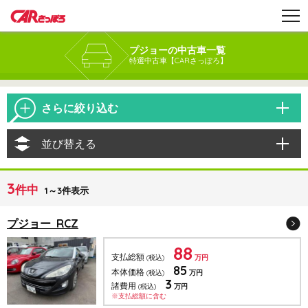
プジョーの中古車一覧
特選中古車【CARさっぽろ】
さらに絞り込む
並び替える
3
件中
1～3件表示
プジョー RCZ
88
支払総額
(税込)
万円
85
本体価格
(税込)
万円
3
諸費用
(税込)
万円
※支払総額に含む