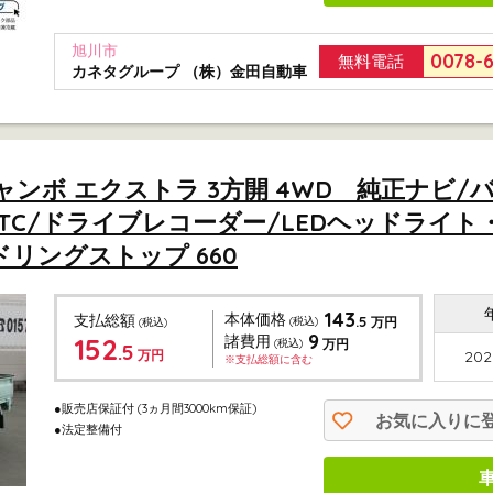
旭川市
0078-
無料電話
カネタグループ （株）金田自動車
ャンボ エクストラ 3方開 4WD 純正ナビ
ETC/ドライブレコーダー/LEDヘッドライ
ドリングストップ 660
143
本体価格
支払総額
.5
(税込)
万円
(税込)
9
152
諸費用
(税込)
万円
.5
万円
202
※支払総額に含む
●販売店保証付
(3ヵ月間3000km保証)
お気に入りに
●法定整備付