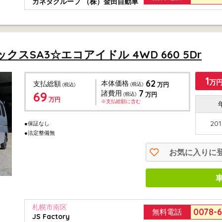
カネタグループ （株）金田自動車
スSA3☆エコアイドル 4WD 660 5Dr
1
62
万円
本体価格
支払総額
(税込)
万円
(税込)
7
69
諸費用
(税込)
万円
万円
※支払総額に含む
201
●保証なし
●法定整備無
お気に入りに
札幌市南区
0078-
無料電話
JS Factory