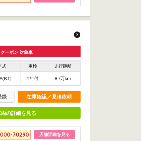
クーポン 対象車
年式
車検
走行距離
9(R.1)
2年付
8.7万km
登録
在庫確認／見積依頼
車両の詳細を見る
6000-70290
店舗詳細を見る