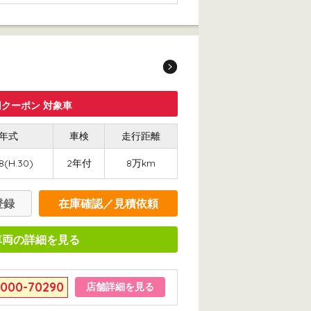
クーポン 対象車
年式
車検
走行距離
8(H.30)
2年付
8万km
登録
在庫確認／見積依頼
車両の詳細を見る
6000-70290
店舗詳細を見る