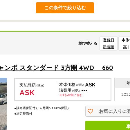
この条件で絞り込む
登録日
本体
並び替える
新着順
高
ンボ スタンダード 3方開 4WD 660
ASK
本体価格
支払総額
(税込)
(税込)
---
ASK
諸費用
(税込)
2022
※支払総額に含む
●販売店保証付
(6ヵ月間5000km保証)
お気に入りに
●法定整備付