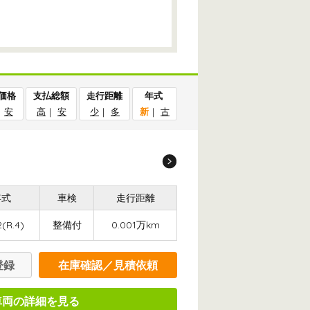
価格
支払総額
走行距離
年式
｜
安
高
｜
安
少
｜
多
新
｜
古
年式
車検
走行距離
(R.4)
整備付
0.001万km
登録
在庫確認／見積依頼
車両の詳細を見る