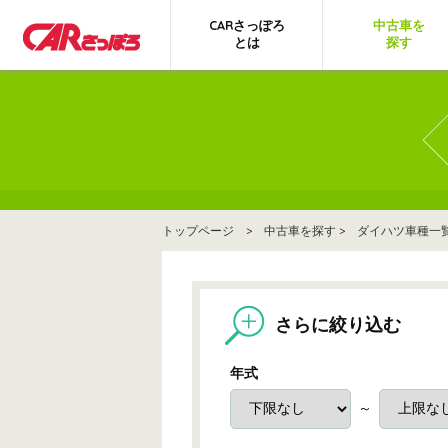
CARさっぽろ
中古車を
とは
探す
トップページ
>
中古車を探す
>
ダイハツ車種一
さらに絞り込む
年式
～