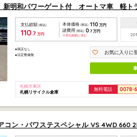
D 新明和パワーゲート付 オートマ車 軽ト
110
本体価格
支払総額
(税込)
万円
(税込)
0
110
諸費用
.7
(税込)
万円
.7
万円
201
※支払総額に含む
●保証なし
お気に入りに
●法定整備無
札幌市東区
0078-
無料電話
札幌リサイクル倉庫
ン・パワステスペシャル VS 4WD 660 2