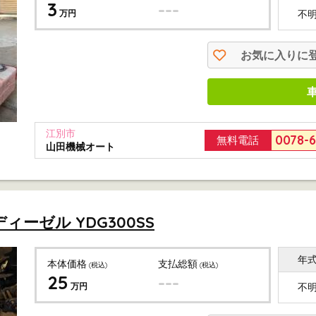
3
---
万円
不
お気に入りに
江別市
0078-
無料電話
山田機械オート
ーゼル YDG300SS
年
本体価格
支払総額
(税込)
(税込)
25
---
万円
不