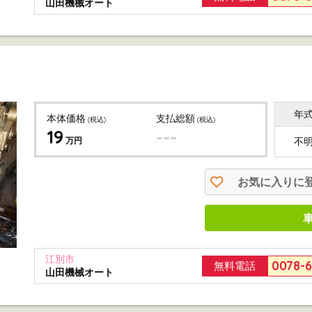
山田機械オート
年
本体価格
支払総額
(税込)
(税込)
19
---
万円
不
お気に入りに
江別市
0078-
無料電話
山田機械オート