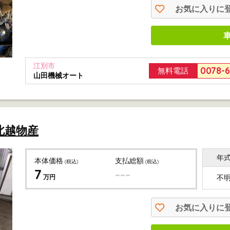
お気に入りに
江別市
0078-
無料電話
山田機械オート
北越物産
年
本体価格
支払総額
(税込)
(税込)
7
---
万円
不
お気に入りに