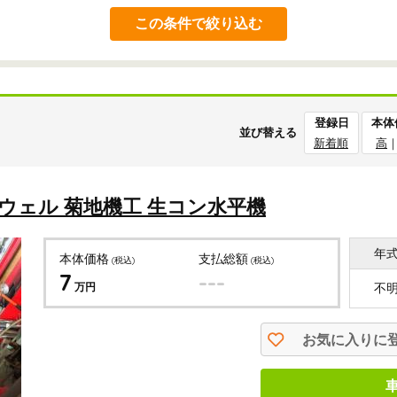
この条件で絞り込む
登録日
本体
並び替える
新着順
高
ーウェル 菊地機工 生コン水平機
年
本体価格
支払総額
(税込)
(税込)
7
---
万円
不
お気に入りに