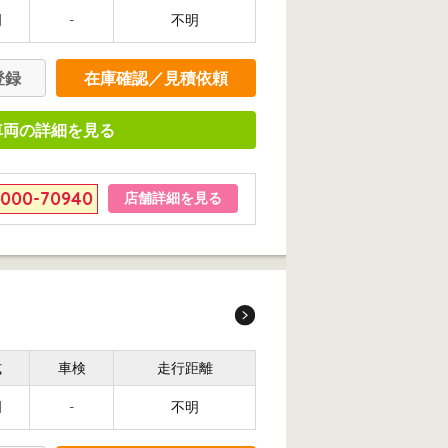
明
-
不明
登録
在庫確認／見積依頼
車両の詳細を見る
6000-70940
店舗詳細を見る
式
車検
走行距離
明
-
不明