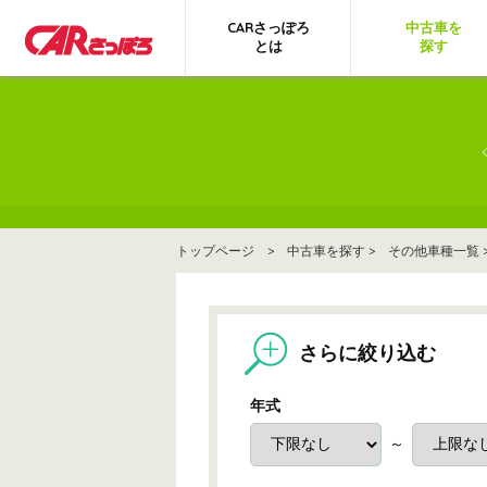
CARさっぽろ
中古車を
とは
探す
トップページ
>
中古車を探す
>
その他車種一覧
さらに絞り込む
年式
～