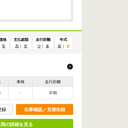
価格
支払総額
走行距離
年式
｜
安
高
｜
安
少
｜
多
新
｜
古
式
車検
走行距離
明
-
不明
登録
在庫確認／見積依頼
車両の詳細を見る