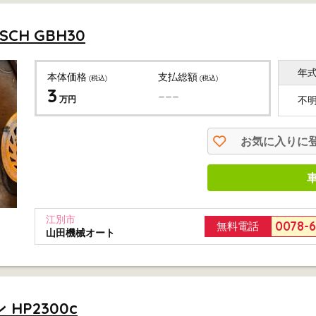
CH GBH30
年
本体価格
支払総額
(税込)
(税込)
3
---
万円
不
お気に入りに
江別市
0078-
無料電話
山田機械オート
HP2300c