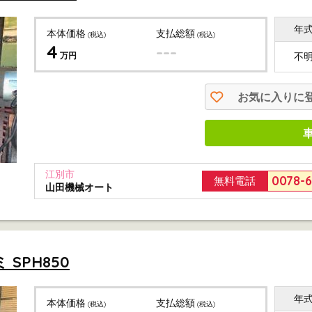
年
本体価格
支払総額
(税込)
(税込)
4
---
万円
不
お気に入りに
江別市
0078-
無料電話
山田機械オート
SPH850
年
本体価格
支払総額
(税込)
(税込)