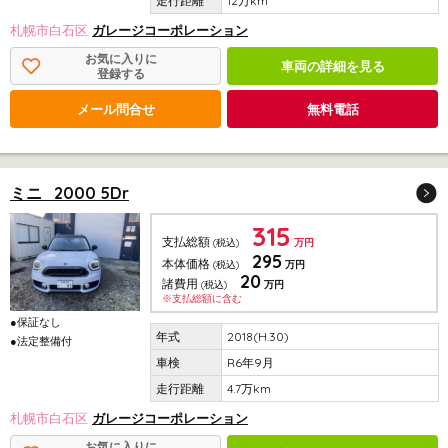
12万km
札幌市白石区
ガレージコーポレーション
お気に入りに
車両の詳細を見る
登録する
メール問合せ
無料電話
ミニ 2000 5Dr
315
支払総額
(税込)
万円
295
本体価格
(税込)
万円
20
諸費用
(税込)
万円
※支払総額に含む
●保証なし
2018(H.30)
●法定整備付
R6年9月
4.7万km
札幌市白石区
ガレージコーポレーション
お気に入りに