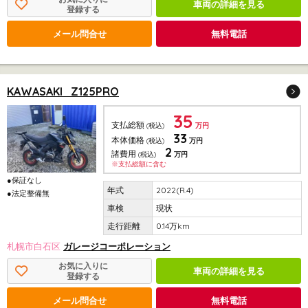
車両の詳細を見る
登録する
メール問合せ
無料電話
KAWASAKI Z125PRO
35
支払総額
(税込)
万円
33
本体価格
(税込)
万円
2
諸費用
(税込)
万円
※支払総額に含む
●保証なし
2022(R.4)
●法定整備無
現状
0.14万km
札幌市白石区
ガレージコーポレーション
お気に入りに
車両の詳細を見る
登録する
メール問合せ
無料電話