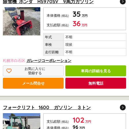
除雪機 ホンダ HS970SV 9馬力ガソリン
35
本体価格
(税込)
万円
36
支払総額
(税込)
万円
不明
現状
不明
札幌市白石区
ガレージコーポレーション
お気に入りに
車両の詳細を見る
登録する
メール問合せ
無料電話
フォークリフト 1600 ガソリン ３トン
102
支払総額
(税込)
万円
96
本体価格
(税込)
万円