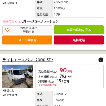
2006(H.18)
●法定整備付
R6年10月
21万km
札幌市白石区
ガレージコーポレーション
お気に入りに
車両の詳細を見る
登録する
メール問合せ
無料電話
ライトエースバン 2000 5Dr
90
支払総額
(税込)
万円
76
.8
本体価格
(税込)
万円
13
.2
諸費用
(税込)
万円
※支払総額に含む
●保証なし
2009(H.21)
●法定整備付
R6年5月