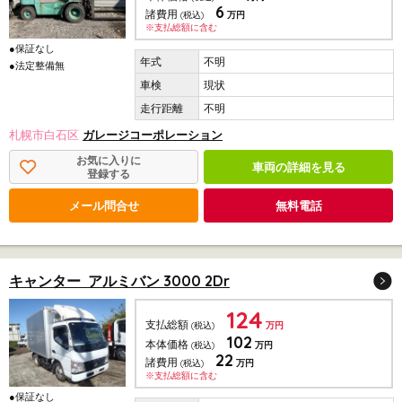
6
諸費用
(税込)
万円
※支払総額に含む
●保証なし
不明
●法定整備無
現状
不明
札幌市白石区
ガレージコーポレーション
お気に入りに
車両の詳細を見る
登録する
メール問合せ
無料電話
キャンター アルミバン 3000 2Dr
124
支払総額
(税込)
万円
102
本体価格
(税込)
万円
22
諸費用
(税込)
万円
※支払総額に含む
●保証なし